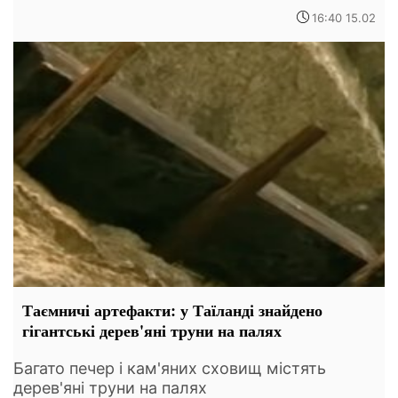
16:40 15.02
Таємничі артефакти: у Таїланді знайдено
гігантські дерев'яні труни на палях
Багато печер і кам'яних сховищ містять
дерев'яні труни на палях