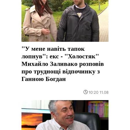
"У мене навіть тапок
лопнув": екс - "Холостяк"
Михайло Заливако розповів
про труднощі відпочинку з
Ганною Богдан
10:20 11.08