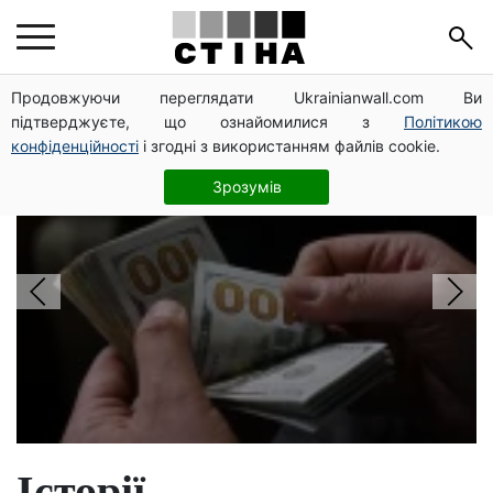
Головні новини
Продовжуючи переглядати Ukrainianwall.com Ви
підтверджуєте, що ознайомилися з
Політикою
конфіденційності
і згодні з використанням файлів cookie.
Долар по 44,99 грн, євро — 51,98:
курс валют у банках 8 серпня
Зрозумів
Історії