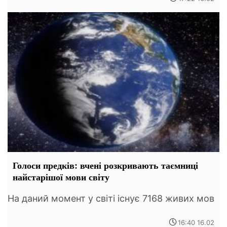
Голоси предків: вчені розкривають таємниці
найстарішої мови світу
На даний момент у світі існує 7168 живих мов
16:40 16.02