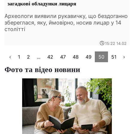
загадкові обладунки лицаря
Археологи виявили рукавичку, що бездоганно
збереглася, яку, ймовірно, носив лицар у 14
столітті
15:22 14.02
‹
1
2
...
42
47
48
49
50
51
›
Фото та відео новини