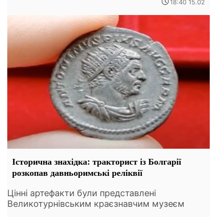
18:40 15.02
Історична знахідка: тракторист із Болгарії
розкопав давньоримські реліквії
Цінні артефакти були представлені
Великотурнівським краєзнавчим музеєм