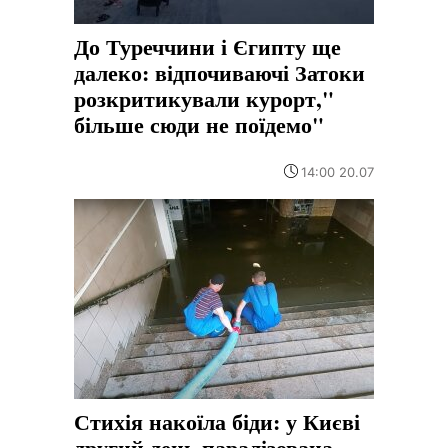
До Туреччини і Єгипту ще
далеко: відпочиваючі Затоки
розкритикували курорт,"
більше сюди не поїдемо"
14:00 20.07
Стихія накоїла біди: у Києві
другий день паралізована